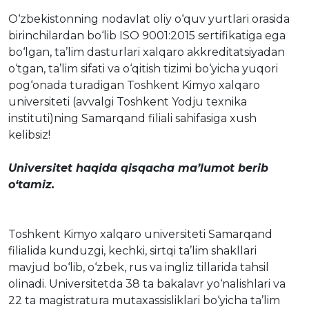
O‘zbekistonning nodavlat oliy o‘quv yurtlari orasida
birinchilardan bo‘lib ISO 9001:2015 sertifikatiga ega
bo‘lgan, ta’lim dasturlari xalqaro akkreditatsiyadan
o‘tgan, ta’lim sifati va o‘qitish tizimi bo‘yicha yuqori
pog‘onada turadigan Toshkent Kimyo xalqaro
universiteti (avvalgi Toshkent Yodju texnika
instituti)ning Samarqand filiali sahifasiga xush
kelibsiz!
Universitet haqida qisqacha ma’lumot berib
o‘tamiz.
Toshkent Kimyo xalqaro universiteti Samarqand
filialida kunduzgi, kechki, sirtqi ta’lim shakllari
mavjud bo‘lib, o‘zbek, rus va ingliz tillarida tahsil
olinadi. Universitetda 38 ta bakalavr yo‘nalishlari va
22 ta magistratura mutaxassisliklari bo‘yicha ta’lim