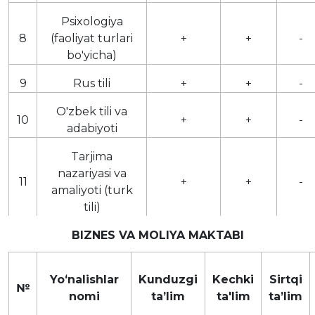
Psixologiya
8
(faoliyat turlari
+
+
-
bo'yicha)
9
Rus tili
+
+
-
O'zbek tili va
10
+
+
-
adabiyoti
Tarjima
nazariyasi va
11
+
+
-
amaliyoti (turk
tili)
BIZNES VA MOLIYA MAKTABI
Yoʻnalishlar
Kunduzgi
Kechki
Sirtqi
№
nomi
taʼlim
ta'lim
taʼlim