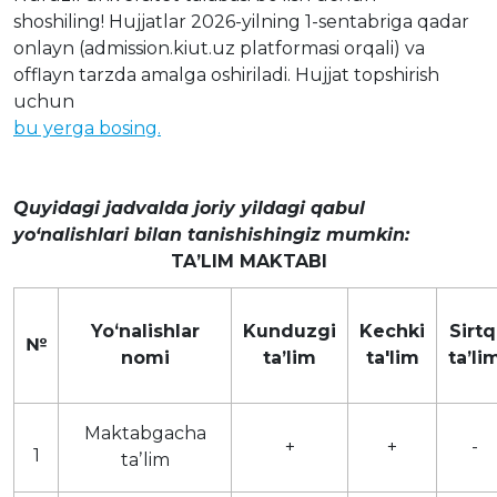
shoshiling! Hujjatlar 2026-yilning 1-sentabriga qadar
onlayn (admission.kiut.uz platformasi orqali) va
offlayn tarzda amalga oshiriladi. Hujjat topshirish
uchun
bu yerga bosing.
Quyidagi jadvalda joriy yildagi qabul
yo‘nalishlari bilan tanishishingiz mumkin:
TAʼLIM MAKTABI
Yoʻnalishlar
Kunduzgi
Kechki
Sirtq
№
nomi
taʼlim
ta'lim
taʼli
Maktabgacha
+
+
-
1
taʼlim