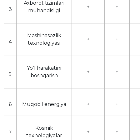
Axborot tizimlari
+
+
3
muhandisligi
Mashinasozlik
+
+
4
texnologiyasi
Yoʻl harakatini
+
+
5
boshqarish
6
Muqobil energiya
+
+
Kosmik
7
+
+
texnologiyalar