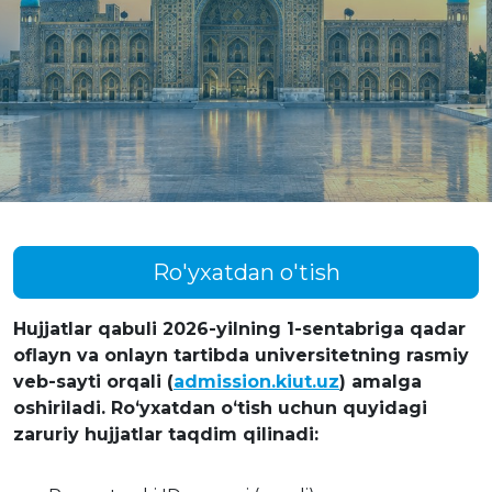
Ro'yxatdan o'tish
Hujjatlar qabuli 2026-yilning 1-sentabriga qadar
oflayn va onlayn tartibda universitetning rasmiy
veb-sayti orqali (
admission.kiut.uz
) amalga
oshiriladi. Roʻyxatdan oʻtish uchun quyidagi
zaruriy hujjatlar taqdim qilinadi: