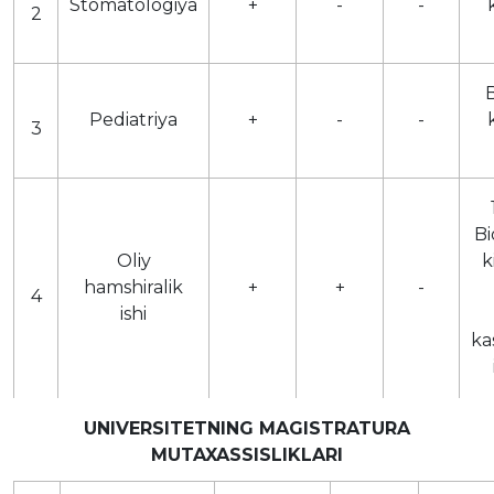
Stomatologiya
+
-
-
2
B
Pediatriya
+
-
-
3
Bi
Oliy
k
hamshiralik
+
+
-
4
ishi
ka
UNIVERSITETNING MAGISTRATURA
MUTAXASSISLIKLARI