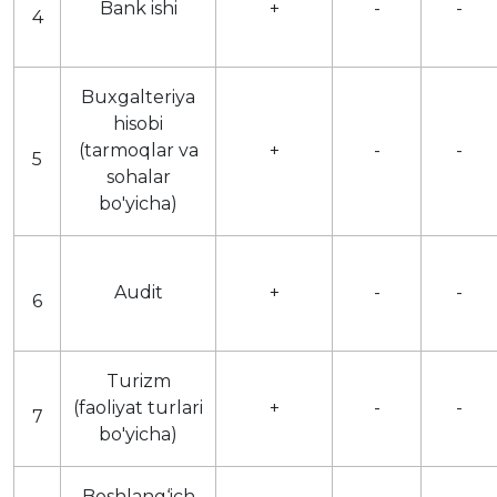
Bank ishi
+
-
-
4
Buxgalteriya
hisobi
(tarmoqlar va
+
-
-
5
sohalar
bo'yicha)
Audit
+
-
-
6
Turizm
(faoliyat turlari
+
-
-
7
bo'yicha)
Boshlang‘ich