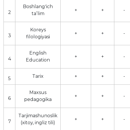
Boshlangʻich
+
+
-
2
taʼlim
Koreys
+
+
-
3
filologiyasi
English
+
+
-
4
Education
Tarix
+
+
-
5
Maxsus
+
+
-
6
pedagogika
Tarjimashunoslik
+
+
-
7
(xitoy, ingliz tili)