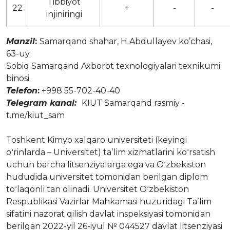
Tibbiyot
22
+
-
-
injiniringi
Manzil
:
Samarqand shahar, H.Abdullayev ko’chasi,
63-uy.
Sobiq Samarqand Axborot texnologiyalari texnikumi
binosi.
Telefon
:
+998 55-702-40-40
Telegram kanal:
KIUT Samarqand rasmiy -
t.me/kiut_sam
Toshkent Kimyo xalqaro universiteti (keyingi
oʻrinlarda – Universitet) taʼlim xizmatlarini koʻrsatish
uchun barcha litsenziyalarga ega va Oʻzbekiston
hududida universitet tomonidan berilgan diplom
toʻlaqonli tan olinadi. Universitet Oʻzbekiston
Respublikasi Vazirlar Mahkamasi huzuridagi Taʼlim
sifatini nazorat qilish davlat inspeksiyasi tomonidan
berilgan 2022-yil 26-iyul № 044527 davlat litsenziyasi