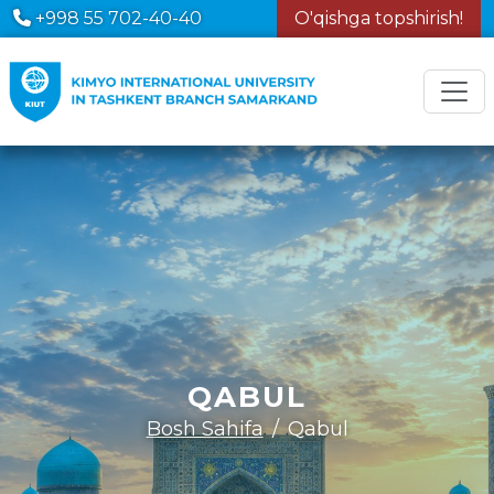
+998 55 702-40-40
O'qishga topshirish!
QABUL
Bosh Sahifa
Qabul