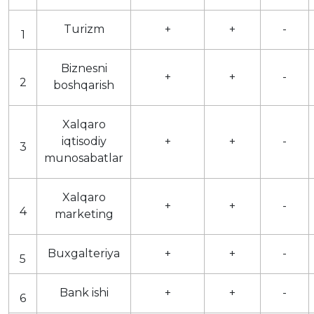
Turizm
+
+
-
1
Biznesni
+
+
-
2
boshqarish
Xalqaro
iqtisodiy
+
+
-
3
munosabatlar
Xalqaro
+
+
-
4
marketing
Buxgalteriya
+
+
-
5
Bank ishi
+
+
-
6