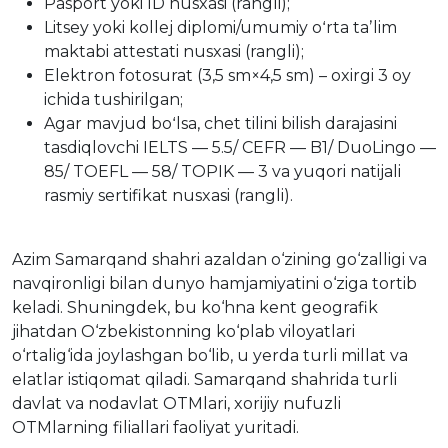
Pasport yoki ID nusxasi (rangli);
Litsey yoki kollej diplomi/umumiy oʻrta taʼlim
maktabi attestati nusxasi (rangli);
Elektron fotosurat (3,5 sm×4,5 sm) – oxirgi 3 oy
ichida tushirilgan;
Agar mavjud boʻlsa, chet tilini bilish darajasini
tasdiqlovchi IELTS — 5.5/ CEFR — B1/ DuoLingo —
85/ TOEFL — 58/ TOPIK — 3 va yuqori natijali
rasmiy sertifikat nusxasi (rangli).
Azim Samarqand shahri azaldan o‘zining go‘zalligi va
navqironligi bilan dunyo hamjamiyatini o‘ziga tortib
keladi. Shuningdek, bu ko‘hna kent geografik
jihatdan O‘zbekistonning ko‘plab viloyatlari
o‘rtalig‘ida joylashgan bo‘lib, u yerda turli millat va
elatlar istiqomat qiladi. Samarqand shahrida turli
davlat va nodavlat OTMlari, xorijiy nufuzli
OTMlarning filiallari faoliyat yuritadi.