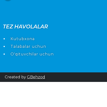
TEZ HAVOLALAR
Kutubxona
Talabalar uchun
O'qituvchilar uchun
Created by
GBehzod