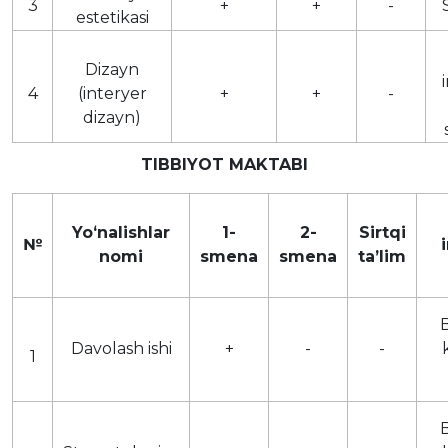
3
+
+
-
estetikasi
Dizayn
4
(interyer
+
+
-
dizayn)
TIBBIYOT MAKTABI
Yoʻnalishlar
1-
2-
Sirtqi
№
nomi
smena
smena
taʼlim
B
Davolash ishi
+
-
-
1
B