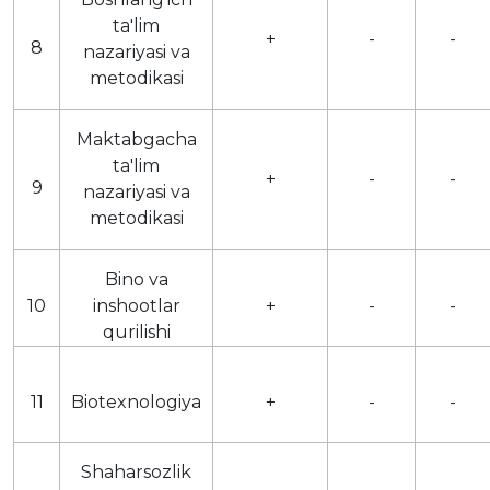
ta'lim
+
-
-
8
nazariyasi va
metodikasi
Maktabgacha
ta'lim
+
-
-
9
nazariyasi va
metodikasi
Bino va
10
inshootlar
+
-
-
qurilishi
11
Biotexnologiya
+
-
-
Shaharsozlik