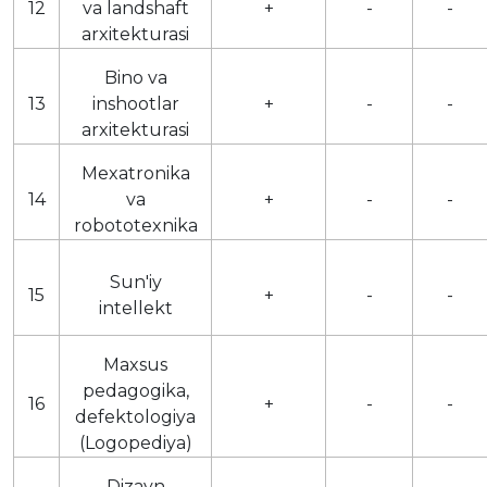
12
va landshaft
+
-
-
arxitekturasi
Bino va
13
inshootlar
+
-
-
arxitekturasi
Mexatronika
14
va
+
-
-
robototexnika
Sun'iy
15
+
-
-
intellekt
Maxsus
pedagogika,
16
+
-
-
defektologiya
(Logopediya)
Dizayn