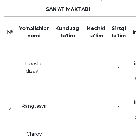
SANʼAT MAKTABI
Yoʻnalishlar
Kunduzgi
Kechki
Sirtqi
№
i
nomi
taʼlim
ta'lim
taʼlim
Liboslar
+
+
-
1
dizayni
Rangtasvir
+
+
-
2
Chiroy