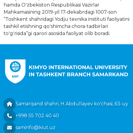
hamda Oʻzbekiston Respublikasi Vazirlar
Mahkamasining 2019-yil 17-dekabrdagi 1007-son
“Toshkent shahridagi Yodju texnika instituti faoliyatini
tashkil etishning qoʻshimcha chora-tadbirlari
toʻgʻrisida”gi qarori asosida faoliyat olib boradi.
Samarqand shahri, H.Abdullayev ko'chasi, 63-uy
+998 55 702 40 40
saminfo@kiut.uz