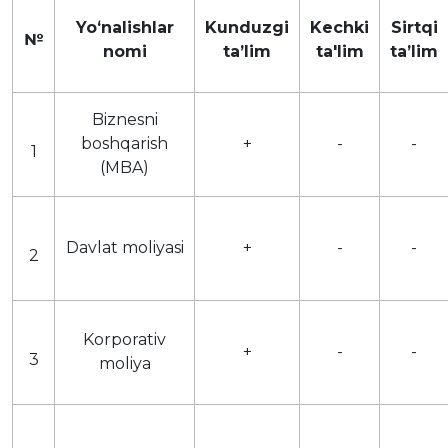
Yoʻnalishlar
Kunduzgi
Kechki
Sirtqi
№
nomi
taʼlim
ta'lim
taʼlim
Biznesni
boshqarish
+
-
-
1
(MBA)
Davlat moliyasi
+
-
-
2
Korporativ
+
-
-
3
moliya