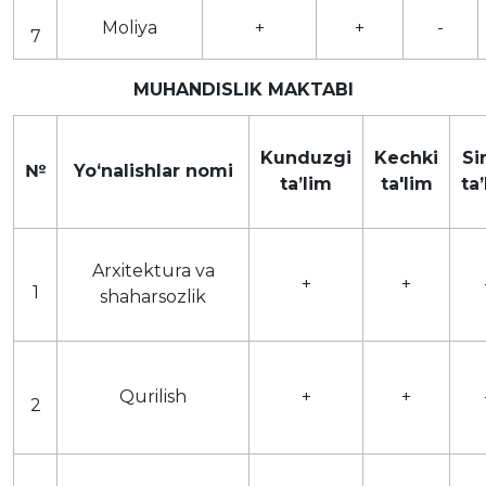
Moliya
+
+
-
7
MUHANDISLIK MAKTABI
Kunduzgi
Kechki
Si
№
Yoʻnalishlar nomi
taʼlim
ta'lim
ta
Arxitektura va
+
+
1
shaharsozlik
Qurilish
+
+
2