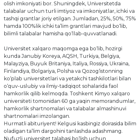
olish imkoniyati bor. Shuningdek, Universitetda
talabalar uchun turli imtiyoz va imkoniyatlar, ichki va
tashqi grantlar joriy etilgan. Jumladan, 25%, 50%, 75%
hamda 100%lik ichki ta’lim grantlari mavjud bo‘lib,
bilimli talabalar hamisha qo‘llab-quvvatlanadi.
Universitet xalqaro maqomga ega bo‘lib, hozirgi
kunda Janubiy Koreya, AQSH, Turkiya, Belgiya,
Malayziya, Buyuk Britaniya, Italiya, Rossiya, Ukraina,
Finlandiya, Bolgariya, Polsha va Qozog‘istonning
ko‘plab universitetlari va yetakchi tashkilotlari bilan
o‘quv-uslubiy va ilmiy-tadqiqot sohalarida faol
hamkorlik qilib kelmoqda. Toshkent Kimyo xalqaro
universiteti tomonidan 60 ga yaqin memorandumlar,
hamkorlik shartnomalari va talabalar almashinuvi
shartnomalari imzolangan.
Hurmatli abituriyent! Kelgusi kasbingiz doirasida bilim
oladigan ta’lim dargohini tanlashda adashmang.
Nufuzli universitet talabasi bo‘lish uchun