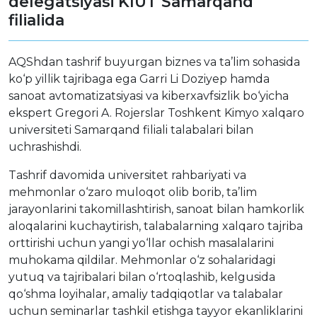
delegatsiyasi KIUT Samarqand
filialida
AQShdan tashrif buyurgan biznes va ta’lim sohasida
ko‘p yillik tajribaga ega Garri Li Doziyep hamda
sanoat avtomatizatsiyasi va kiberxavfsizlik bo‘yicha
ekspert Gregori A. Rojerslar Toshkent Kimyo xalqaro
universiteti Samarqand filiali talabalari bilan
uchrashishdi.
Tashrif davomida universitet rahbariyati va
mehmonlar o‘zaro muloqot olib borib, ta’lim
jarayonlarini takomillashtirish, sanoat bilan hamkorlik
aloqalarini kuchaytirish, talabalarning xalqaro tajriba
orttirishi uchun yangi yo‘llar ochish masalalarini
muhokama qildilar. Mehmonlar o‘z sohalaridagi
yutuq va tajribalari bilan o‘rtoqlashib, kelgusida
qo‘shma loyihalar, amaliy tadqiqotlar va talabalar
uchun seminarlar tashkil etishga tayyor ekanliklarini