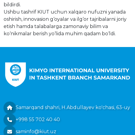
bildirdi.
Ushbu tashrif KIUT uchun xalqaro nufuzni yanada
oshirish, innovasion g‘oyalar va ilg‘or tajribalarni joriy
etish hamda talabalarga zamonaviy bilim va
ko‘nikmalar berish yo‘lida muhim qadam bo‘ldi.
Samarqand shahri, H.Abdullayev ko'chasi, 63-uy
+998 55 702 40 40
saminfo@kiut.uz