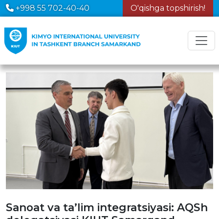
+998 55 702-40-40
O'qishga topshirish!
Sanoat va ta’lim integratsiyasi: AQSh